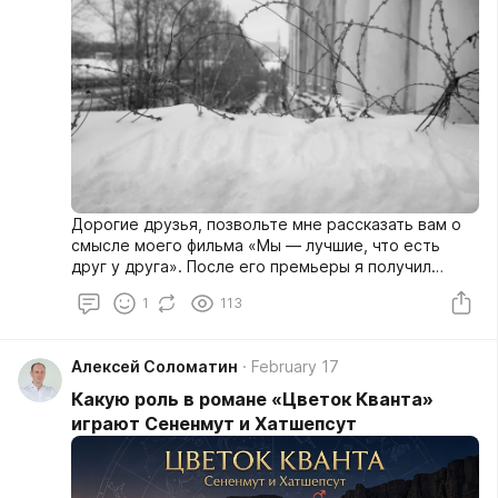
Дорогие друзья, позвольте мне рассказать вам о
смысле моего фильма «Мы — лучшие, что есть
друг у друга». После его премьеры я получил
множество вопросов как в комментариях на
1
113
различных платформах, так и в личных сообщениях.
Алексей Соломатин
February 17
Какую роль в романе «Цветок Кванта»
играют Сененмут и Хатшепсут