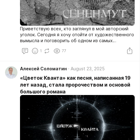
Приветствую всех, кто заглянул в мой авторский
уголок. Сегодня я хочу отойти от художественного
вымысла и поговорить об одном из самых
загадочных и вдохновляющих исторических
1
77
персонажей, ставшим центральным «мостом»
между эпохами в моём романе «Цветок Кванта» —
о великом зодчем Древнего Египта Сененмуте.
Алексей Соломатин
August 23, 2025
«Цветок Кванта» как песня, написанная 19
лет назад, стала пророчеством и основой
большого романа