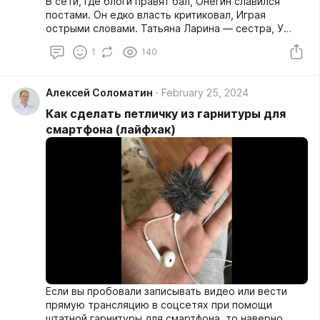
В сети, где блоги правят бал, Онегин славился
постами. Он едко власть критиковал, Играя
острыми словами. Татьяна Ларина — сестра, У
Оли, viral face ТикТока. Она пиарщица от Бога,
1
140
Всегда скромна и хороша.
Алексей Соломатин
February 25, 2024
Как сделать петличку из гарнитуры для
смартфона (лайфхак)
Если вы пробовали записывать видео или вести
прямую трансляцию в соцсетях при помощи
штатной гарнитуры для смартфона, то наверно