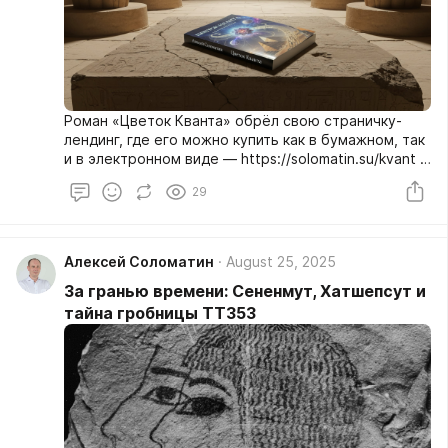
Роман «Цветок Кванта» обрёл свою страничку-
лендинг, где его можно купить как в бумажном, так
и в электронном виде — https://solomatin.su/kvant -
Удобная оплата - Доставка по РФ - Добавить
29
автограф на память от автора (при заказе печатной
версии) Если покупаете «бумагу» — электронная
версия в подарок, впрочем, как и мой автограф
специально для вас от чистого сердца!
Алексей Соломатин
August 25, 2025
За гранью времени: Сененмут, Хатшепсут и
тайна гробницы TT353