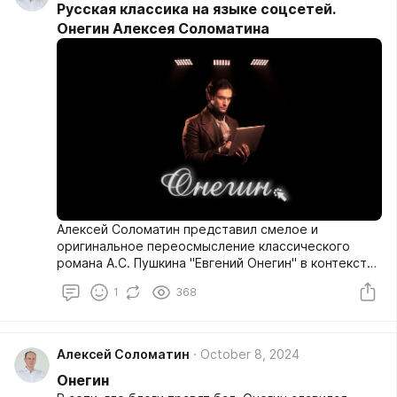
примерах из повседневной жизни.
Русская классика на языке соцсетей.
Онегин Алексея Соломатина
Алексей Соломатин представил смелое и
оригинальное переосмысление классического
романа А.С. Пушкина "Евгений Онегин" в контексте
современной цифровой эпохи. Это произведение
1
368
не просто адаптирует знакомый сюжет к реалиям
XXI века, но и поднимает важные вопросы о
влиянии социальных сетей на общество, ценности
классического образования и сложности
Алексей Соломатин
October 8, 2024
межличностных отношений в эпоху интернета.
Онегин