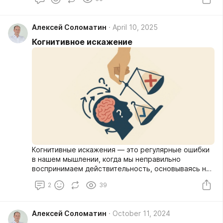
Алексей Соломатин
April 10, 2025
Когнитивное искажение
Когнитивные искажения — это регулярные ошибки
в нашем мышлении, когда мы неправильно
воспринимаем действительность, основываясь не
на фактах, а на собственных субъективных
2
39
представлениях. Наш мозг создает своеобразные
"короткие пути" при обработке информации, что
часто приводит к неточным выводам и решениям.
Алексей Соломатин
October 11, 2024
Давайте разберемся в этом явлении на простых