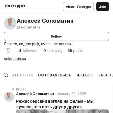
About Teletype
Join
Алексей Соломатин
@solomatin
Follow
Блогер, видеограф, путешественник.
4
followers
0
following
65
posts
solomatin.su
ALL POSTS
СОТОВАЯ СВЯЗЬ
ИЖЕВСК
РАЗНО
Pinned
Алексей Соломатин
January 28, 2025
Режиссёрский взгляд на фильм «Мы
лучшее, что есть друг у друга»