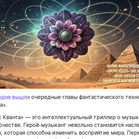
одня вышли
 очередные главы фантастического техн
а».
 Кванта» — это интеллектуальный триллер о музыке,
рчестве. Герой-музыкант невольно становится насл
, которая способна изменить восприятие мира. Пер