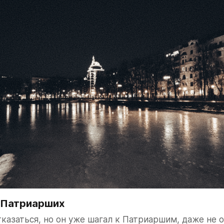
а Патриарших
тказаться, но он уже шагал к Патриаршим, даже не о