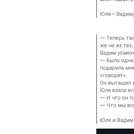
Юля – Вадиму 
— Теперь тво
же не из тех
Вадим усмехн
— Было однаж
подарила мне
«говорит».
Он вытащил к
Юля взяла ег
— И что он г
— Что мы все
Юля и Вадим