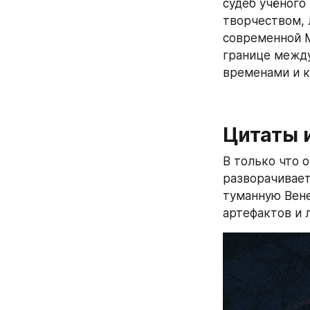
судеб учёного
творчеством, 
современной М
границе между
временами и к
Цитаты и
В только что 
разворачиваетс
туманную Вене
артефактов и 