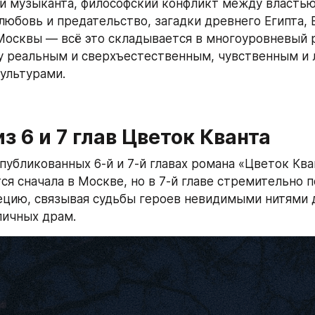
 и музыканта, философский конфликт между властью 
любовь и предательство, загадки древнего Египта, 
осквы — всё это складывается в многоуровневый р
 реальным и сверхъестественным, чувственным и л
ультурами.
з 6 и 7 глав Цветок Кванта
опубликованных 6-й и 7-й главах романа «Цветок Ква
я сначала в Москве, но в 7-й главе стремительно п
цию, связывая судьбы героев невидимыми нитями д
личных драм.