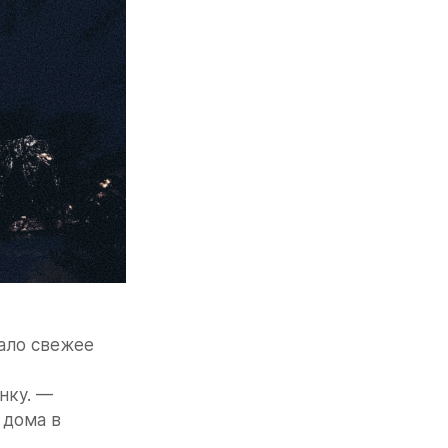
ало свежее 
ку. — 
 дома в 