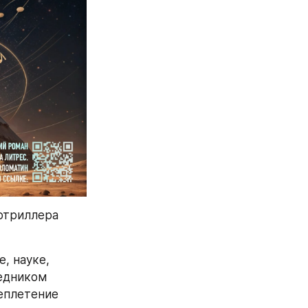
отриллера 
 науке, 
едником 
еплетение 