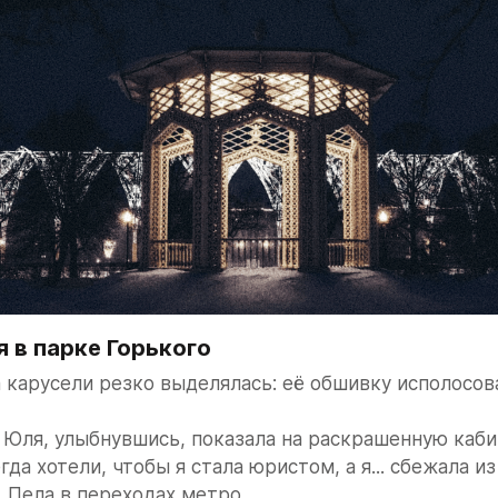
 в парке Горького
 карусели резко выделялась: её обшивку исполосов
— Юля, улыбнувшись, показала на раскрашенную кабин
да хотели, чтобы я стала юристом, а я... сбежала из
 Пела в переходах метро...