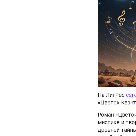
На ЛитРес 
сег
«Цветок Квант
Роман «Цветок
мистике и тво
древней тайны