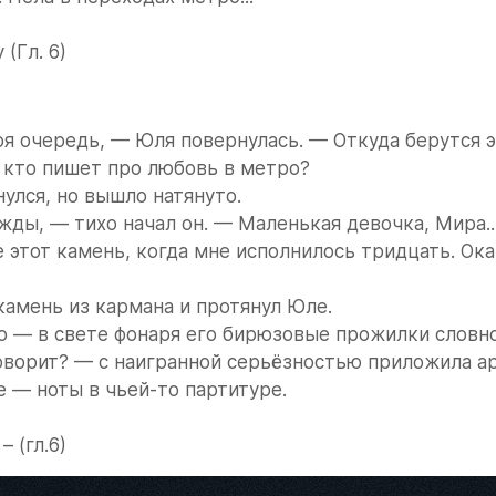
(Гл. 6) 
я очередь, — Юля повернулась. — Откуда берутся э
, кто пишет про любовь в метро?
улся, но вышло натянуто.
ды, — тихо начал он. — Маленькая девочка, Мира... 
 этот камень, когда мне исполнилось тридцать. Оказ
амень из кармана и протянул Юле.
о — в свете фонаря его бирюзовые прожилки словно
оворит? — с наигранной серьёзностью приложила ар
 — ноты в чьей-то партитуре.
 – (гл.6)