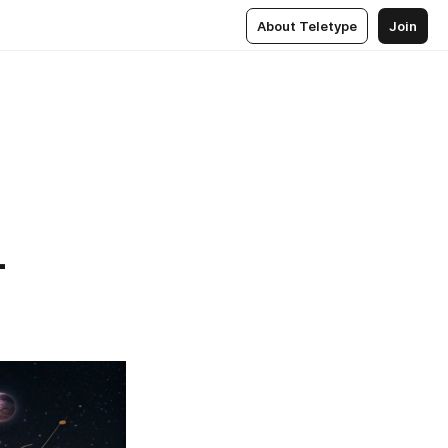
About Teletype
Join
-