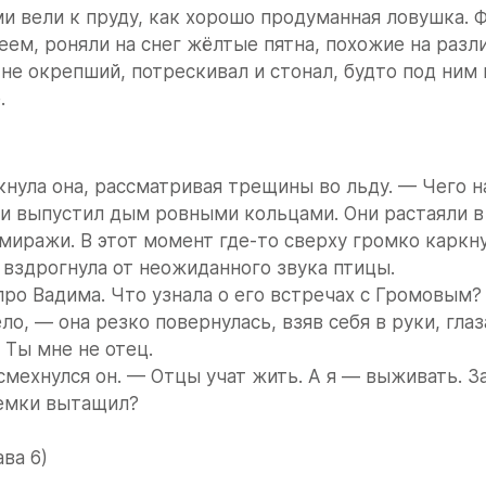
и вели к пруду, как хорошо продуманная ловушка. Ф
ем, роняли на снег жёлтые пятна, похожие на разли
 не окрепший, потрескивал и стонал, будто под ним 
.
нула она, рассматривая трещины во льду. — Чего н
 и выпустил дым ровными кольцами. Они растаяли в
 миражи. В этот момент где-то сверху громко каркну
вздрогнула от неожиданного звука птицы.
ро Вадима. Что узнала о его встречах с Громовым?
о, — она резко повернулась, взяв себя в руки, глаза
 Ты мне не отец.
мехнулся он. — Отцы учат жить. А я — выживать. За
земки вытащил?
ава 6)