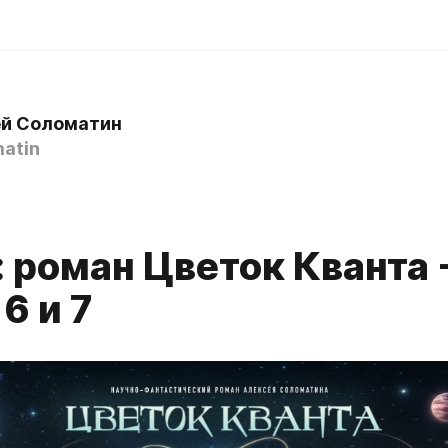
й Соломатин
atin
5
 роман Цветок Кванта 
6 и 7