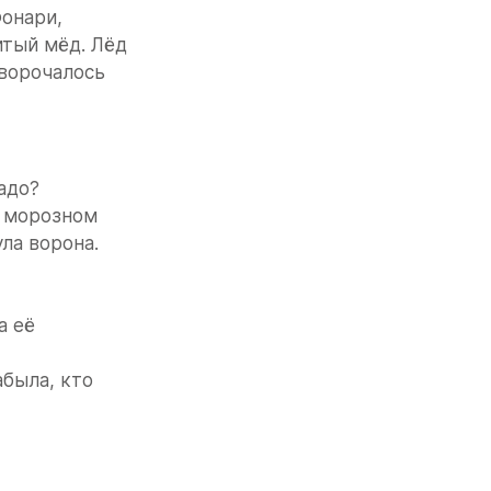
онари, 
тый мёд. Лёд 
ворочалось 
адо?
 морозном 
ла ворона. 
 её 
была, кто 