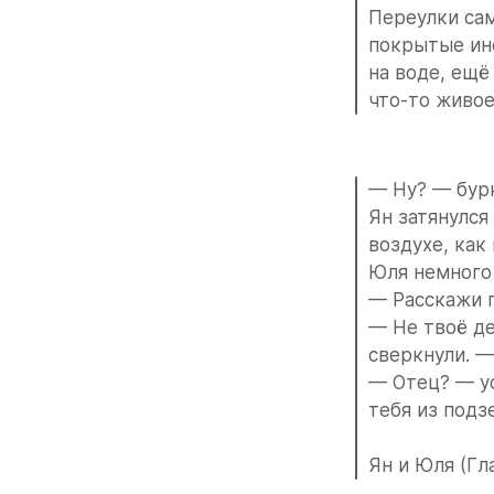
Переулки сам
покрытые ине
на воде, ещё
что-то живое
— Ну? — бурк
Ян затянулся
воздухе, как
Юля немного 
— Расскажи п
— Не твоё дел
сверкнули. —
— Отец? — ус
тебя из под
Ян и Юля (Гл