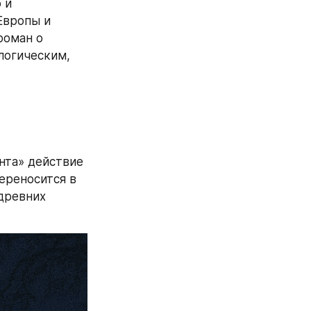
и 
Европы и 
оман о 
огическим, 
нта» действие 
ереносится в 
ревних 