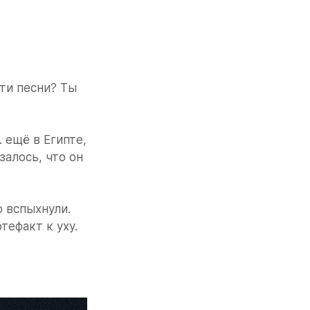
ти песни? Ты 
ещё в Египте, 
алось, что он 
 вспыхнули.
тефакт к уху.