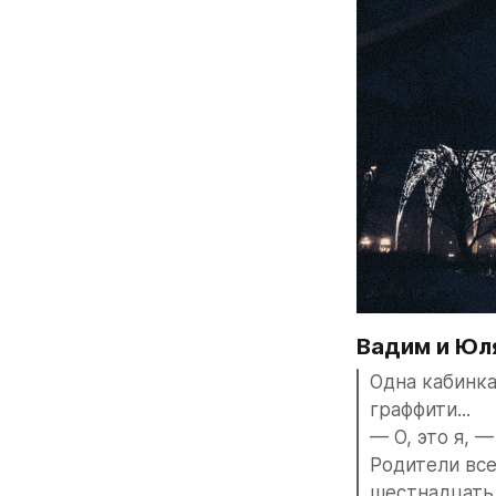
Вадим и Юля
Одна кабинка
граффити...
— О, это я, 
Родители всег
шестнадцать.