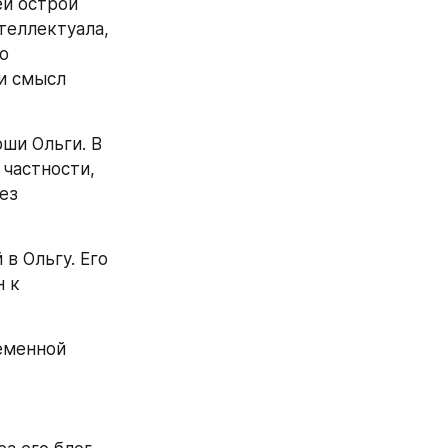
й острой 
еллектуала, 
о 
и смысл 
ши Ольги. В 
частности, 
з 
 Ольгу. Его 
 к 
еменной 