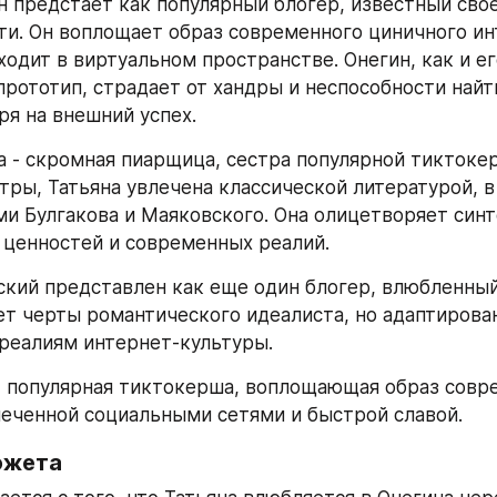
н предстает как популярный блогер, известный свое
ти. Он воплощает образ современного циничного инт
одит в виртуальном пространстве. Онегин, как и ег
прототип, страдает от хандры и неспособности найт
ря на внешний успех.
а - скромная пиарщица, сестра популярной тиктокер
тры, Татьяна увлечена классической литературой, в 
и Булгакова и Маяковского. Она олицетворяет синте
ценностей и современных реалий.
кий представлен как еще один блогер, влюбленный в
ет черты романтического идеалиста, но адаптирован
реалиям интернет-культуры.
- популярная тиктокерша, воплощающая образ совр
еченной социальными сетями и быстрой славой.
южета