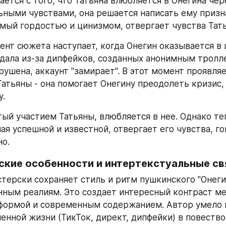
ется с того, что Татьяна влюбляется в Онегина через
ными чувствами, она решается написать ему призна
мый гордостью и цинизмом, отвергает чувства Тат
нт сюжета наступает, когда Онегин оказывается в 
дала из-за дипфейков, созданных анонимным троллем
ушена, аккаунт "замирает". В этот момент проявляе
атьяны - она помогает Онегину преодолеть кризис, 
у.
тый участием Татьяны, влюбляется в нее. Однако те
ая успешной и известной, отвергает его чувства, гов
о.
ские особенности и интертекстуальные св
терски сохраняет стиль и ритм пушкинского "Онегин
нным реалиям. Это создает интересный контраст ме
формой и современным содержанием. Автор умело в
енной жизни (ТикТок, директ, дипфейки) в повествов