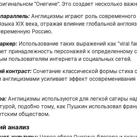
игинальном "Онегине". Это создает несколько важн
 параллель:
 Англицизмы играют роль современного 
языка XIX века, отражая влияние глобальной англояз
овременную Россию.
аркер:
 Использование таких выражений как "viral face
вает принадлежность персонажей к определенному с
ным пользователям интернета и социальных сетей.
й контраст:
 Сочетание классической формы стиха с
англицизмами усиливает эффект осовременивания к
ра:
 Англицизмы используются для легкой сатиры на
турой, подобно тому, как Пушкин использовал франц
етским обществом.
ий анализ