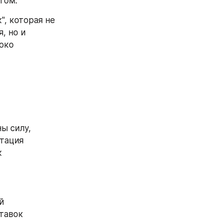
том.
, которая не 
 но и 
око 
 силу, 
тация 
 
 
авок 