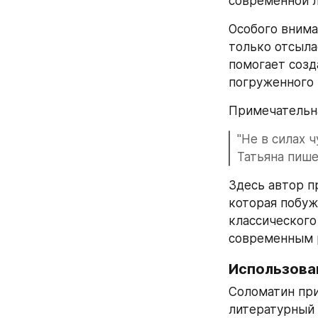
современной л
Особого внима
только отсылае
помогает созд
погруженного 
Примечательна
"Не в силах 
Татьяна пише
Здесь автор п
которая побуж
классического
современным р
Использова
Соломатин при
литературный 