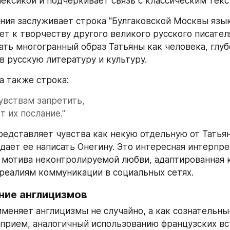
ексикой и подчеркивает связь с классическим текс
ния заслуживает строка "Булгаковской Москвы язык"
т к творчеству другого великого русского писателя,
ать многогранный образ Татьяны как человека, глуб
в русскую литературу и культуру.
 также строка:
чувствам запретить,
т их послание."
редставляет чувства как некую отдельную от Татьяны
дает ее написать Онегину. Это интересная интерпре
 мотива неконтролируемой любви, адаптированная к
еалиям коммуникации в социальных сетях.
ние англицизмов
меняет англицизмы не случайно, а как сознательный
прием, аналогичный использованию французских вст