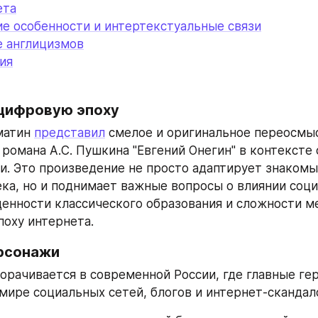
ета
е особенности и интертекстуальные связи
е англицизмов
ия
 цифровую эпоху
атин 
представил
 смелое и оригинальное переосмыс
 романа А.С. Пушкина "Евгений Онегин" в контексте
и. Это произведение не просто адаптирует знакомы
ека, но и поднимает важные вопросы о влиянии соци
ценности классического образования и сложности м
поху интернета.
рсонажи
орачивается в современной России, где главные гер
мире социальных сетей, блогов и интернет-скандал