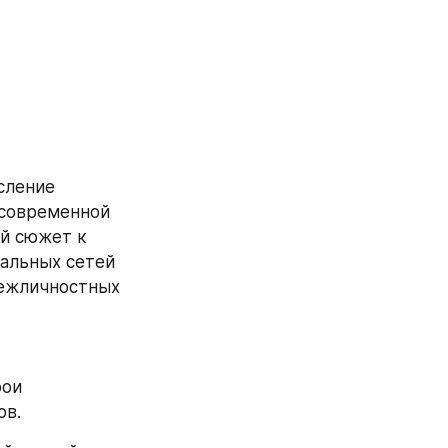
ление 
 современной 
й сюжет к 
альных сетей 
ежличностных 
ои 
ов.