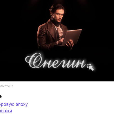
ломатина
е
фровую эпоху
онажи