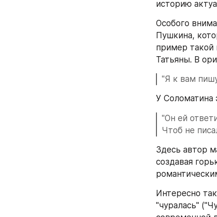
историю актуа
Особого внима
Пушкина, кото
пример такой 
Татьяны. В ор
"Я к вам пиш
У Соломатина 
"Он ей ответ
Чтоб не писа
Здесь автор м
создавая горь
романтически
Интересно так
"чуралась" ("Ч