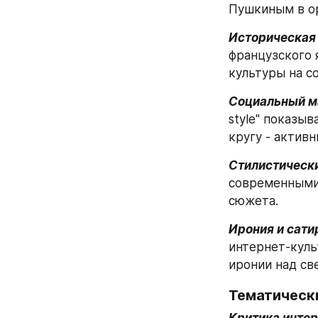
Пушкиным в ор
Историческая
французского 
культуры на с
Социальный м
style" показы
кругу - актив
Стилистически
современными 
сюжета.
Ирония и сати
интернет-куль
иронии над св
Тематическ