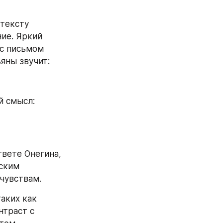
тексту 
ие. Яркий 
с письмом 
яны звучит:
й смысл:
твете Онегина, 
ским 
чувствам.
ких как 
траст с 