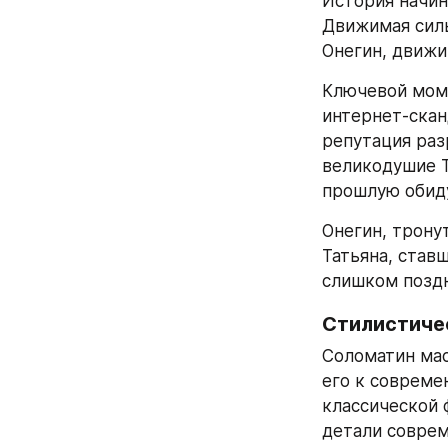
История начина
Движимая силь
Онегин, движи
Ключевой моме
интернет-скан
репутация разр
великодушие Т
прошлую обид
Онегин, трону
Татьяна, ставш
слишком поздн
Стилистиче
Соломатин мас
его к совреме
классической 
детали соврем