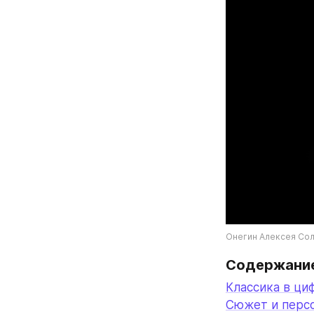
Онегин Алексея Со
Содержани
Классика в ци
Сюжет и перс