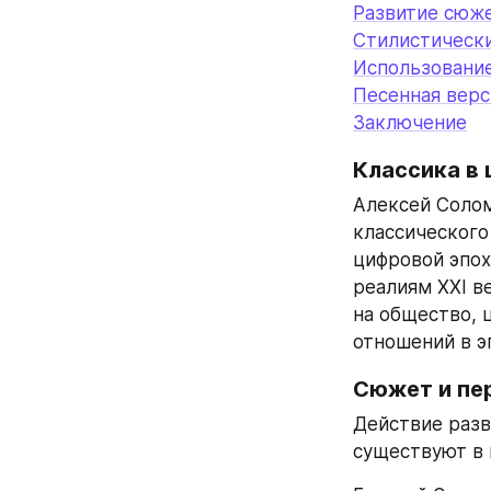
Развитие сюж
Стилистически
Использовани
Песенная верс
Заключение
Классика в
Алексей Солом
классического
цифровой эпох
реалиям XXI в
на общество, 
отношений в э
Сюжет и пе
Действие разв
существуют в 