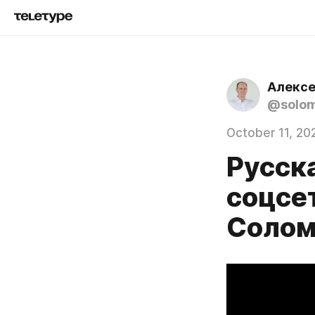
Алексе
@solom
October 11, 20
Русск
соцсе
Солом