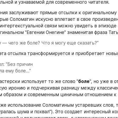
льной и узнаваемой для современного читателя.
ния заслуживают прямые отсылки к оригинальному 
рые Соломатин искусно вплетает в свое произведен
интертекстуальной связи можно увидеть в эпизоде 
игинальном "Евгении Онегине" знаменитая фраза Тать
у — чего же боле? Что я могу еще сказать?"
эта отсылка трансформируется и приобретает новы
ил: "Без причин
ла ему боле…"
астерски использует то же слово "
боле
", но уже в о
кую иронию и подчеркивая разницу между классиче
м образом и современным циничным отношением к 
же использование Соломатиным устаревших слов, та
уралась шума и похвал"). Это создает интересный кон