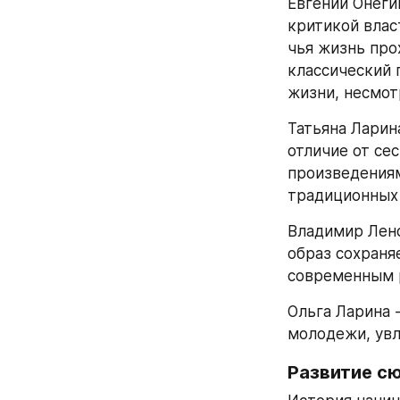
Евгений Онеги
критикой влас
чья жизнь прох
классический 
жизни, несмот
Татьяна Ларин
отличие от сес
произведениям
традиционных 
Владимир Ленс
образ сохраня
современным 
Ольга Ларина 
молодежи, увл
Развитие с