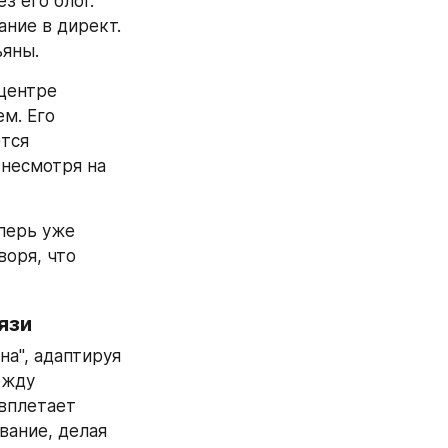
 его блог. 
ние в директ. 
ьяны.
центре 
. Его 
тся 
несмотря на 
перь уже 
оря, что 
язи
а", адаптируя 
жду 
плетает 
ание, делая 