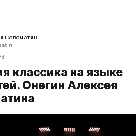
й Соломатин
atin
24
ая классика на языке
тей. Онегин Алексея
атина