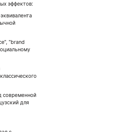
ых эффектов:
эквивалента 
ычной 
", "brand 
оциальному 
 
лассического 
д современной 
узский для 