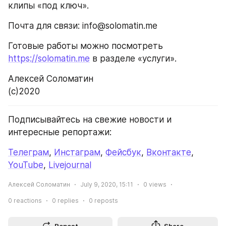
клипы «под ключ». 
Почта для связи: info@solomatin.me
Готовые работы можно посмотреть 
https://solomatin.me
 в разделе «услуги».
Алексей Соломатин
(c)2020
Подписывайтесь на свежие новости и 
интересные репортажи:
Телеграм
, 
Инстаграм
, 
Фейсбук
, 
Вконтакте
, 
YouTube
, 
Livejournal
Алексей Соломатин
July 9, 2020, 15:11
0
views
0
reactions
0
replies
0
reposts