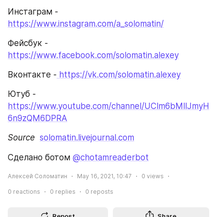
Инстаграм - 
https://www.instagram.com/a_solomatin/
Фейсбук - 
https://www.facebook.com/solomatin.alexey
Вконтакте -
 https://vk.com/solomatin.alexey
Ютуб - 
https://www.youtube.com/channel/UClm6bMllJmyH
6n9zQM6DPRA
Source 
solomatin.livejournal.com
Сделано ботом 
@chotamreaderbot
Алексей Соломатин
May 16, 2021, 10:47
0
views
0
reactions
0
replies
0
reposts
Repost
Share