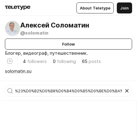
About Teletype
Join
Алексей Соломатин
@solomatin
Follow
Блогер, видеограф, путешественник.
4
followers
0
following
65
posts
solomatin.su