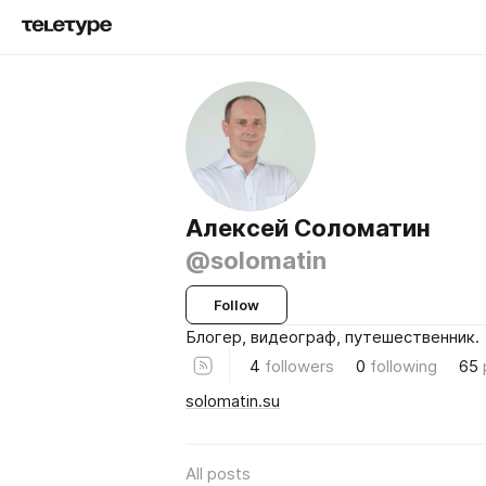
Алексей Соломатин
@solomatin
Follow
Блогер, видеограф, путешественник.
4
followers
0
following
65
solomatin.su
All posts