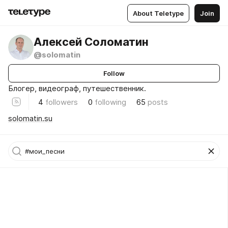
About Teletype
Join
Алексей Соломатин
@solomatin
Follow
Блогер, видеограф, путешественник.
4
followers
0
following
65
posts
solomatin.su